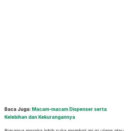
Baca Juga:
Macam-macam Dispenser serta
Kelebihan dan Kekurangannya
Biasanya mereka lebih suka membeli air isi ulang atau