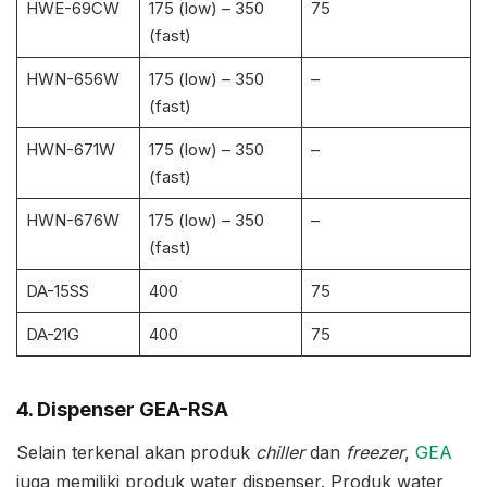
HWE-69CW
175 (low) – 350
75
(fast)
HWN-656W
175 (low) – 350
–
(fast)
HWN-671W
175 (low) – 350
–
(fast)
HWN-676W
175 (low) – 350
–
(fast)
DA-15SS
400
75
DA-21G
400
75
4. Dispenser GEA-RSA
Selain terkenal akan produk
chiller
dan
freezer
,
GEA
juga memiliki produk water dispenser. Produk water