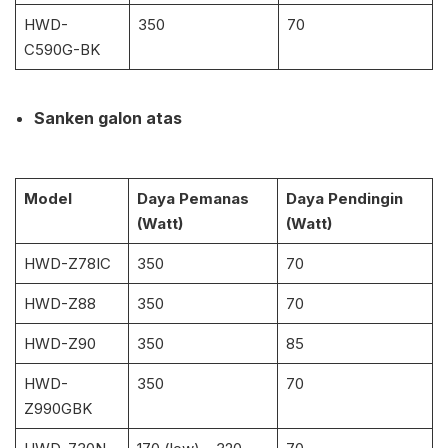
HWD-
350
70
C590G-BK
Sanken galon atas
Model
Daya Pemanas
Daya Pendingin
(Watt)
(Watt)
HWD-Z78IC
350
70
HWD-Z88
350
70
HWD-Z90
350
85
HWD-
350
70
Z990GBK