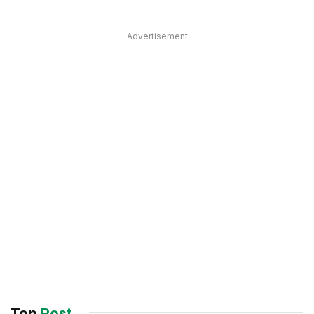
Advertisement
Top
Post