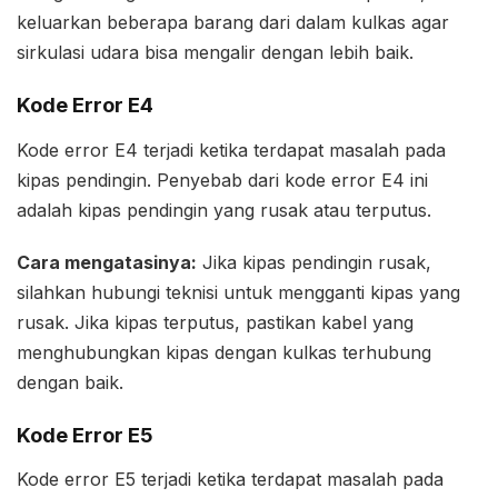
keluarkan beberapa barang dari dalam kulkas agar
sirkulasi udara bisa mengalir dengan lebih baik.
Kode Error E4
Kode error E4 terjadi ketika terdapat masalah pada
kipas pendingin. Penyebab dari kode error E4 ini
adalah kipas pendingin yang rusak atau terputus.
Cara mengatasinya:
Jika kipas pendingin rusak,
silahkan hubungi teknisi untuk mengganti kipas yang
rusak. Jika kipas terputus, pastikan kabel yang
menghubungkan kipas dengan kulkas terhubung
dengan baik.
Kode Error E5
Kode error E5 terjadi ketika terdapat masalah pada