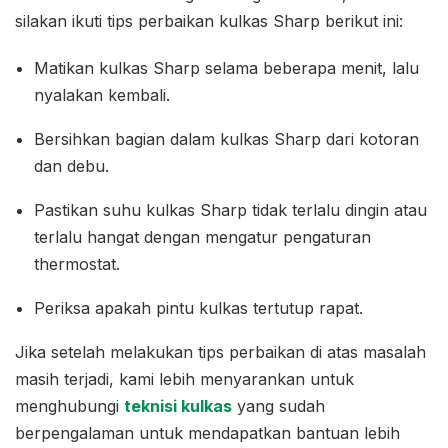
silakan ikuti tips perbaikan kulkas Sharp berikut ini:
Matikan kulkas Sharp selama beberapa menit, lalu
nyalakan kembali.
Bersihkan bagian dalam kulkas Sharp dari kotoran
dan debu.
Pastikan suhu kulkas Sharp tidak terlalu dingin atau
terlalu hangat dengan mengatur pengaturan
thermostat.
Periksa apakah pintu kulkas tertutup rapat.
Jika setelah melakukan tips perbaikan di atas masalah
masih terjadi, kami lebih menyarankan untuk
menghubungi
teknisi kulkas
yang sudah
berpengalaman untuk mendapatkan bantuan lebih