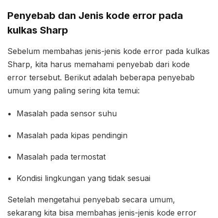
Penyebab dan Jenis kode error pada
kulkas Sharp
Sebelum membahas jenis-jenis kode error pada kulkas
Sharp, kita harus memahami penyebab dari kode
error tersebut. Berikut adalah beberapa penyebab
umum yang paling sering kita temui:
Masalah pada sensor suhu
Masalah pada kipas pendingin
Masalah pada termostat
Kondisi lingkungan yang tidak sesuai
Setelah mengetahui penyebab secara umum,
sekarang kita bisa membahas jenis-jenis kode error