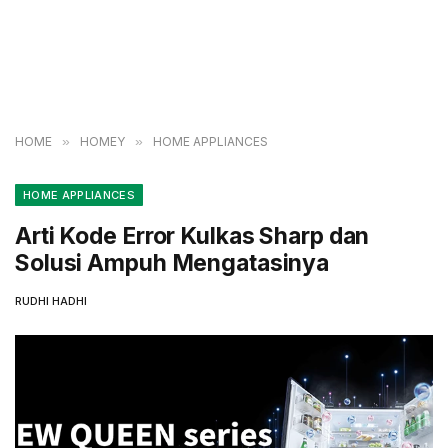
HOME
»
HOMEY
»
HOME APPLIANCES
HOME APPLIANCES
Arti Kode Error Kulkas Sharp dan
Solusi Ampuh Mengatasinya
RUDHI HADHI