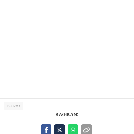
Kulkas
BAGIKAN: