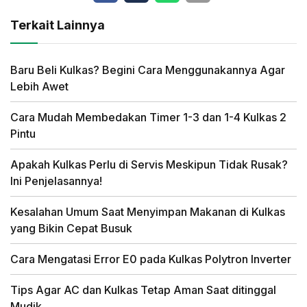
Terkait Lainnya
Baru Beli Kulkas? Begini Cara Menggunakannya Agar
Lebih Awet
Cara Mudah Membedakan Timer 1-3 dan 1-4 Kulkas 2
Pintu
Apakah Kulkas Perlu di Servis Meskipun Tidak Rusak?
Ini Penjelasannya!
Kesalahan Umum Saat Menyimpan Makanan di Kulkas
yang Bikin Cepat Busuk
Cara Mengatasi Error E0 pada Kulkas Polytron Inverter
Tips Agar AC dan Kulkas Tetap Aman Saat ditinggal
Mudik