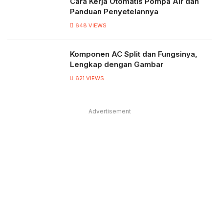
Cara Kerja Otomatis Pompa Air dan
Panduan Penyetelannya
648
VIEWS
Komponen AC Split dan Fungsinya,
Lengkap dengan Gambar
621
VIEWS
Advertisement