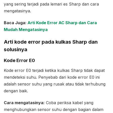
yang sering terjadi pada lemari es Sharp dan cara
mengatasinya.
Baca Juga:
Arti Kode Error AC Sharp dan Cara
Mudah Mengatasinya
Arti kode error pada kulkas Sharp dan
solusinya
Kode Error E0
Kode error E0 terjadi ketika kulkas Sharp tidak dapat
mendeteksi suhu. Penyebab dari kode error E0 ini
adalah sensor suhu yang rusak atau tidak terhubung
dengan baik.
Cara mengatasinya:
Coba periksa kabel yang
menghubungkan sensor suhu dengan bagian dalam