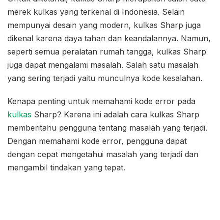
merek kulkas yang terkenal di Indonesia. Selain
mempunyai desain yang modern, kulkas Sharp juga
dikenal karena daya tahan dan keandalannya. Namun,
seperti semua peralatan rumah tangga, kulkas Sharp
juga dapat mengalami masalah. Salah satu masalah
yang sering terjadi yaitu munculnya kode kesalahan.
Kenapa penting untuk memahami kode error pada
kulkas
Sharp? Karena ini adalah cara kulkas Sharp
memberitahu pengguna tentang masalah yang terjadi.
Dengan memahami kode error, pengguna dapat
dengan cepat mengetahui masalah yang terjadi dan
mengambil tindakan yang tepat.