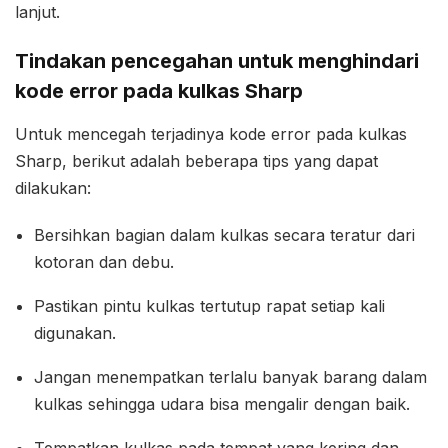
lanjut.
Tindakan pencegahan untuk menghindari
kode error pada kulkas Sharp
Untuk mencegah terjadinya kode error pada kulkas
Sharp, berikut adalah beberapa tips yang dapat
dilakukan:
Bersihkan bagian dalam kulkas secara teratur dari
kotoran dan debu.
Pastikan pintu kulkas tertutup rapat setiap kali
digunakan.
Jangan menempatkan terlalu banyak barang dalam
kulkas sehingga udara bisa mengalir dengan baik.