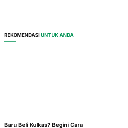
REKOMENDASI
UNTUK ANDA
Baru Beli Kulkas? Begini Cara