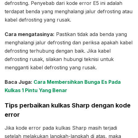
defrosting. Penyebab dari kode error E5 ini adalah
terdapat benda yang menghalangi jalur defrosting atau
kabel defrosting yang rusak.
Cara mengatasinya:
Pastikan tidak ada benda yang
menghalangi jalur defrosting dan periksa apakah kabel
defrosting terhubung dengan baik. Jika kabel
defrosting rusak, silakan hubungi teknisi untuk
mengganti kabel defrosting yang rusak.
Baca Juga:
Cara Membersihkan Bunga Es Pada
Kulkas 1 Pintu Yang Benar
Tips perbaikan kulkas Sharp dengan kode
error
Jika kode error pada kulkas Sharp masih terjadi
setelah melakukan langkah-langkah di atas, maka