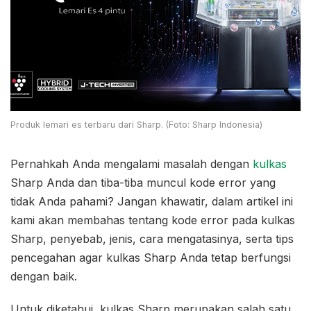
Produk lemari es terbaru dari Sharp. (Foto: Sharp Indonesia)
Pernahkah Anda mengalami masalah dengan
kulkas
Sharp Anda dan tiba-tiba muncul kode error yang
tidak Anda pahami? Jangan khawatir, dalam artikel ini
kami akan membahas tentang kode error pada kulkas
Sharp, penyebab, jenis, cara mengatasinya, serta tips
pencegahan agar kulkas Sharp Anda tetap berfungsi
dengan baik.
Untuk diketahui, kulkas Sharp merupakan salah satu