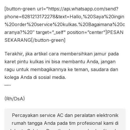
[button-green url=”https://api.whatsapp.com/send?
phone=6281213172278&text=Hallo,%20Saya%20ingin
%20order%20service%20kulkas.%20Bagaimana%20c
aranya?%20″ target=”_self” position=”center”]PESAN
SEKARANG[/button-green]
Terakhir, jika artikel cara membersihkan jamur pada
karet pintu kulkas ini bisa membantu Anda, jangan
ragu untuk membagikannya ke teman, saudara dan
kolega Anda di sosial media.
—-
(Rh/DsA)
Percayakan service AC dan peralatan elektronik
rumah tangga Anda pada tim profesional kami di