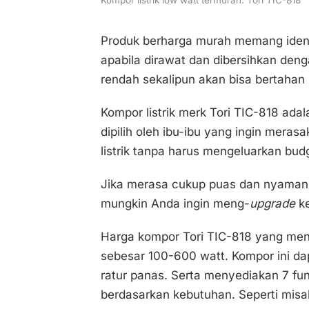
Kompor listrik low watt termurah: Tori TIC-818
Produk berharga murah memang identi
apabila dirawat dan dibersihkan den
rendah sekalipun akan bisa bertahan
Kompor listrik merk Tori TIC-818 ada
dipilih oleh ibu-ibu yang ingin me
listrik tanpa harus mengeluarkan budg
Jika merasa cukup puas dan nyaman 
mungkin Anda ingin meng-
upgrade
ke
Harga kompor Tori TIC-818 yang me
sebesar 100-600 watt. Kompor ini da
ratur panas. Serta menyediakan 7 fu
berdasarkan kebutuhan. Seperti mis