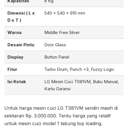
Kapasitas
8 Kg
Dimensi ( L x
540 x 540 x 910 mm
D x T )
Warna
Middle Free Silver
Desain Pintu
Door Glass
Display
Button Panel
Fitur
Turbo Drum, Punch +3, Fuzzy Logic
Isi Kotak
LG Mesin Cuci TS81VM, Buku Manual,
Kartu Garansi
Untuk harga mesin cuci LG TS81VM sendiri masih di
sekitaran Rp. 3.000.000. Tentu harga yang relatif
untuk mesin cuci model 1 tabung top loading.