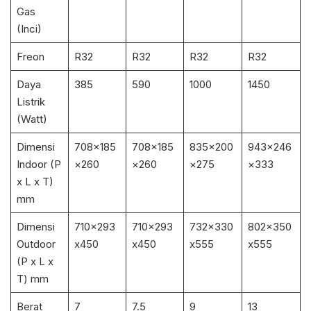
Gas
(Inci)
Freon
R32
R32
R32
R32
Daya
385
590
1000
1450
Listrik
(Watt)
Dimensi
708×185
708×185
835×200
943×246
Indoor (P
×260
×260
×275
×333
x L x T)
mm
Dimensi
710x293
710x293
732x330
802x350
Outdoor
x450
x450
x555
x555
(P x L x
T) mm
Berat
7
7.5
9
13