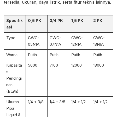
tersedia, ukuran, daya listrik, serta fitur teknis lainnya.
Spesifik
0,5 PK
3/4 PK
1,5 PK
2 PK
asi
Type
GWC-
GWC-
GWC-
GWC-
05N1A
07N1A
12N1A
18N1A
Warna
Putih
Putih
Putih
Putih
Kapasita
5000
7100
12000
18000
s
Pendingi
nan
(Btu/h)
Ukuran
1/4 + 3/8
1/4 + 3/8
1/4 + 1/2
1/4 + 1/2
Pipa
Liquid &