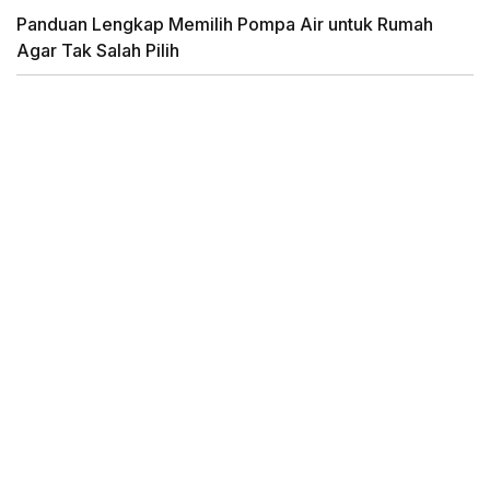
Panduan Lengkap Memilih Pompa Air untuk Rumah
Agar Tak Salah Pilih