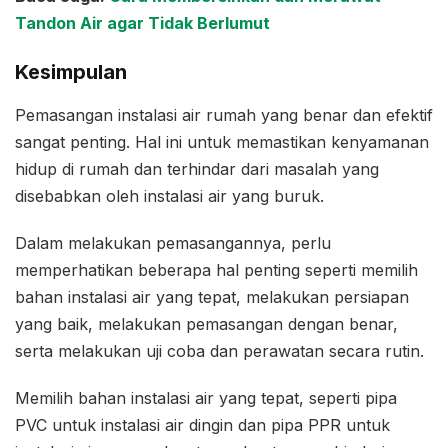
Tandon Air agar Tidak Berlumut
Kesimpulan
Pemasangan instalasi air rumah yang benar dan efektif
sangat penting. Hal ini untuk memastikan kenyamanan
hidup di rumah dan terhindar dari masalah yang
disebabkan oleh instalasi air yang buruk.
Dalam melakukan pemasangannya, perlu
memperhatikan beberapa hal penting seperti memilih
bahan instalasi air yang tepat, melakukan persiapan
yang baik, melakukan pemasangan dengan benar,
serta melakukan uji coba dan perawatan secara rutin.
Memilih bahan instalasi air yang tepat, seperti pipa
PVC untuk instalasi air dingin dan pipa PPR untuk