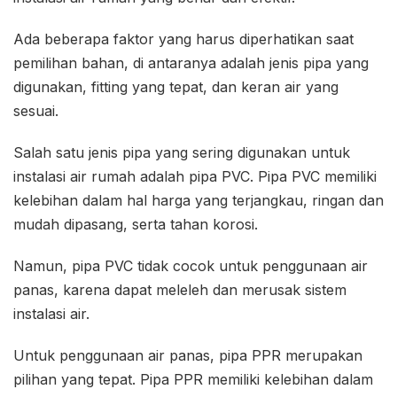
Ada beberapa faktor yang harus diperhatikan saat
pemilihan bahan, di antaranya adalah jenis pipa yang
digunakan, fitting yang tepat, dan keran air yang
sesuai.
Salah satu jenis pipa yang sering digunakan untuk
instalasi air rumah adalah pipa PVC. Pipa PVC memiliki
kelebihan dalam hal harga yang terjangkau, ringan dan
mudah dipasang, serta tahan korosi.
Namun, pipa PVC tidak cocok untuk penggunaan air
panas, karena dapat meleleh dan merusak sistem
instalasi air.
Untuk penggunaan air panas, pipa PPR merupakan
pilihan yang tepat. Pipa PPR memiliki kelebihan dalam