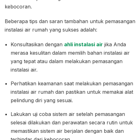
kebocoran.
Beberapa tips dan saran tambahan untuk pemasangan
instalasi air rumah yang sukses adalah:
Konsultasikan dengan
ahli instalasi air
jika Anda
merasa kesulitan dalam memilih bahan instalasi air
yang tepat atau dalam melakukan pemasangan
instalasi air.
Perhatikan keamanan saat melakukan pemasangan
instalasi air rumah dan pastikan untuk memakai alat
pelindung diri yang sesuai.
Lakukan uji coba sistem air setelah pemasangan
selesai dilakukan dan perawatan secara rutin untuk
memastikan sistem air berjalan dengan baik dan
terhindar dari kebocoran.