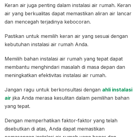
Keran air juga penting dalam instalasi air rumah. Keran
air yang berkualitas dapat memastikan aliran air lancar
dan mencegah terjadinya kebocoran.
Pastikan untuk memilih keran air yang sesuai dengan
kebutuhan instalasi air rumah Anda.
Memilih bahan instalasi air rumah yang tepat dapat
membantu menghindari masalah di masa depan dan
meningkatkan efektivitas instalasi air rumah.
Jangan ragu untuk berkonsultasi dengan
ahli instalasi
air
jika Anda merasa kesulitan dalam pemilihan bahan
yang tepat.
Dengan memperhatikan faktor-faktor yang telah
disebutkan di atas, Anda dapat memastikan