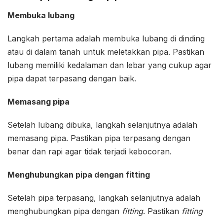
Membuka lubang
Langkah pertama adalah membuka lubang di dinding
atau di dalam tanah untuk meletakkan pipa. Pastikan
lubang memiliki kedalaman dan lebar yang cukup agar
pipa dapat terpasang dengan baik.
Memasang pipa
Setelah lubang dibuka, langkah selanjutnya adalah
memasang pipa. Pastikan pipa terpasang dengan
benar dan rapi agar tidak terjadi kebocoran.
Menghubungkan pipa dengan fitting
Setelah pipa terpasang, langkah selanjutnya adalah
menghubungkan pipa dengan
fitting
. Pastikan
fitting