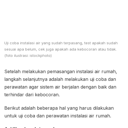
Uji coba instalasi air yang sudah terpasang, test apakah sudah
sesuai apa belum, cek juga apakah ada kebocoran atau tidak.
(foto ilustrasi: istockphoto)
Setelah melakukan pemasangan instalasi air rumah,
langkah selanjutnya adalah melakukan uji coba dan
perawatan agar sistem air berjalan dengan baik dan
terhindar dari kebocoran.
Berikut adalah beberapa hal yang harus dilakukan
untuk uji coba dan perawatan instalasi air rumah.