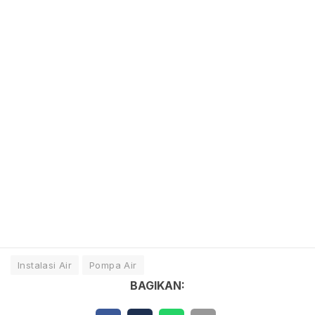
Instalasi Air
Pompa Air
BAGIKAN: