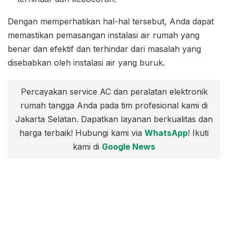
Dengan memperhatikan hal-hal tersebut, Anda dapat
memastikan pemasangan instalasi air rumah yang
benar dan efektif dan terhindar dari masalah yang
disebabkan oleh instalasi air yang buruk.
Percayakan service AC dan peralatan elektronik
rumah tangga Anda pada tim profesional kami di
Jakarta Selatan. Dapatkan layanan berkualitas dan
harga terbaik! Hubungi kami via
WhatsApp
! Ikuti
kami di
Google News