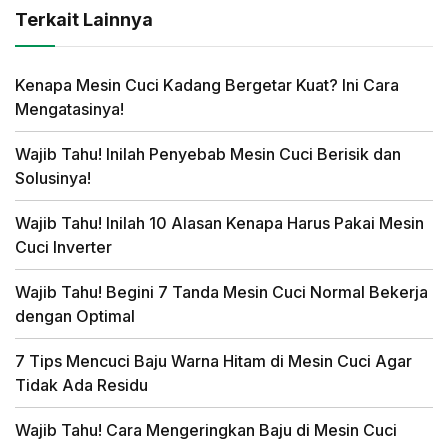
Terkait Lainnya
Kenapa Mesin Cuci Kadang Bergetar Kuat? Ini Cara
Mengatasinya!
Wajib Tahu! Inilah Penyebab Mesin Cuci Berisik dan
Solusinya!
Wajib Tahu! Inilah 10 Alasan Kenapa Harus Pakai Mesin
Cuci Inverter
Wajib Tahu! Begini 7 Tanda Mesin Cuci Normal Bekerja
dengan Optimal
7 Tips Mencuci Baju Warna Hitam di Mesin Cuci Agar
Tidak Ada Residu
Wajib Tahu! Cara Mengeringkan Baju di Mesin Cuci