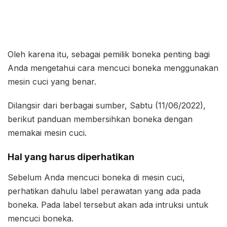
Oleh karena itu, sebagai pemilik boneka penting bagi
Anda mengetahui cara mencuci boneka menggunakan
mesin cuci yang benar.
Dilangsir dari berbagai sumber, Sabtu (11/06/2022),
berikut panduan membersihkan boneka dengan
memakai mesin cuci.
Hal yang harus diperhatikan
Sebelum Anda mencuci boneka di mesin cuci,
perhatikan dahulu label perawatan yang ada pada
boneka. Pada label tersebut akan ada intruksi untuk
mencuci boneka.