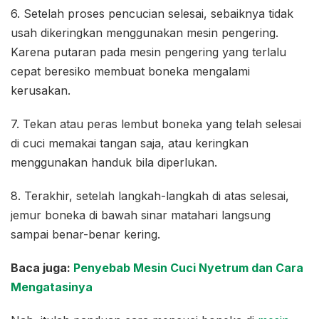
6. Setelah proses pencucian selesai, sebaiknya tidak
usah dikeringkan menggunakan mesin pengering.
Karena putaran pada mesin pengering yang terlalu
cepat beresiko membuat boneka mengalami
kerusakan.
7. Tekan atau peras lembut boneka yang telah selesai
di cuci memakai tangan saja, atau keringkan
menggunakan handuk bila diperlukan.
8. Terakhir, setelah langkah-langkah di atas selesai,
jemur boneka di bawah sinar matahari langsung
sampai benar-benar kering.
Baca juga:
Penyebab Mesin Cuci Nyetrum dan Cara
Mengatasinya