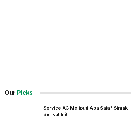
Our
Picks
Service AC Meliputi Apa Saja? Simak
Berikut Ini!