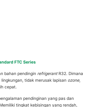
tandard FTC Series
an bahan pendingin
refrigerant
R32. Dimana
lingkungan, tidak merusak lapisan
ozone
,
ih cepat.
i pengalaman pendinginan yang pas dan
Memiliki tingkat kebisingan yang rendah,