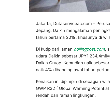
Jakarta, Dutaserviceac.com – Perus
Jepang, Daikin mengalaman peningkat
tahun pertama 2019, khusunya di wil
Di kutip dari laman
collingpost.com
, 
udara Daikin sebesar JPY1.234,4milya
Daikin Gruop. Kemudian naik sebesar J
naik 4% dibanding awal tahun perta
Kenaikan ini dipimpin di sebagian wi
GWP R32 ( Global Warming Potential 
rendah dan ramah lingkungan.