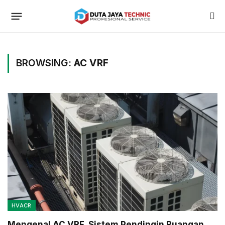
BROWSING:
AC VRF
HVACR
Mengenal AC VRF, Sistem Pendingin Ruangan