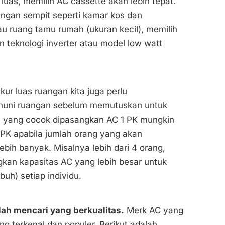
uas, memilih AC cassette akan lebih tepat.
angan sempit seperti kamar kos dan
au ruang tamu rumah (ukuran kecil), memilih
 teknologi inverter atau model low watt
ur luas ruangan kita juga perlu
huni ruangan sebelum memutuskan untuk
an yang cocok dipasangkan AC 1 PK mungkin
PK apabila jumlah orang yang akan
bih banyak. Misalnya lebih dari 4 orang,
an kapasitas AC yang lebih besar untuk
uh) setiap individu.
ah mencari yang berkualitas.
Merk AC yang
g terkenal dan populer. Berikut adalah