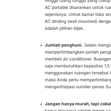
hingga ruang tunggu yang cukup l
AC portable disarankan untuk ru
sejenisnya. Untuk kamar tidur at
AC dinding (wall mounted) dengan
adalah pilihan bijak.
Jumlah penghuni.
Selain menguk
mempertimbangkan jumlah peng
membeli air conditioner. Ruang
saja membutuhkan kapasitas 1,5 
menggunakan ruangan tersebut le
maka Anda perlu mempertimbangk
mengantisipasi sumber panas (tub
Jangan hanya murah, tapi cobal
bagus biasanya adalah merek yan